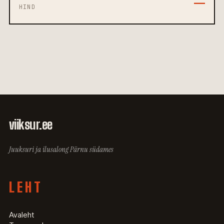
—
HIND
viiksur
.ee
Juuksuri ja ilusalong Pärnu südames
LEHT
Avaleht