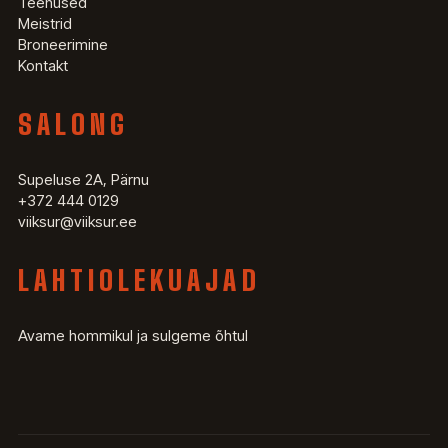
Teenused
Meistrid
Broneerimine
Kontakt
SALONG
Supeluse 2A, Pärnu
+372 444 0129
viiksur@viiksur.ee
LAHTIOLEKUAJAD
Avame hommikul ja sulgeme õhtul