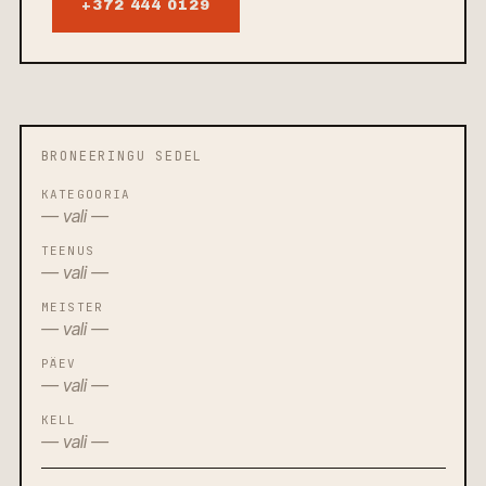
+372 444 0129
BRONEERINGU SEDEL
KATEGOORIA
— vali —
TEENUS
— vali —
MEISTER
— vali —
PÄEV
— vali —
KELL
— vali —