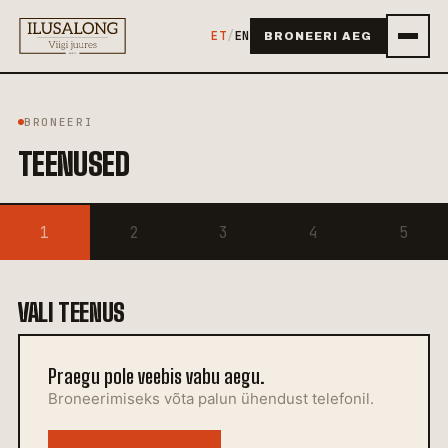
ET
/
EN
BRONEERI AEG
BRONEERI
TEENUSED
1
2
3
4
5
VALI TEENUS
Praegu pole veebis vabu aegu.
Broneerimiseks võta palun ühendust telefonil.