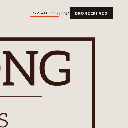
+372 444 0129
ET
/
EN
BRONEERI AEG