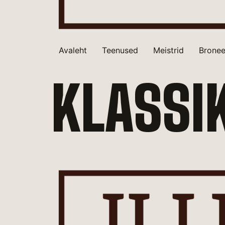
Avaleht
Teenused
Meistrid
Bronee
KLASSI