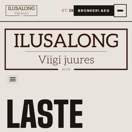
ET
/
EN
BRONEERI AEG
LASTE