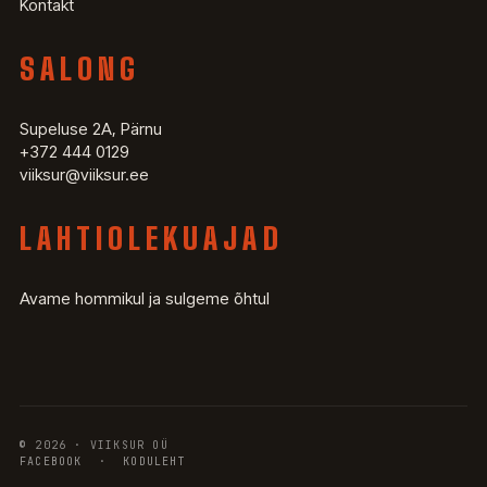
Kontakt
SALONG
Supeluse 2A, Pärnu
+372 444 0129
viiksur@viiksur.ee
LAHTIOLEKUAJAD
Avame hommikul ja sulgeme õhtul
© 2026 · VIIKSUR OÜ
FACEBOOK
·
KODULEHT