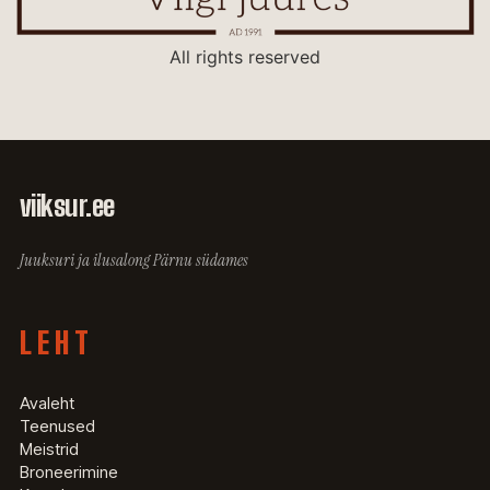
All rights reserved
viiksur
.ee
Juuksuri ja ilusalong Pärnu südames
LEHT
Avaleht
Teenused
Meistrid
Broneerimine